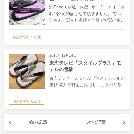
Setta（雪駄）納品 “オーダーメイド雪
駄”を2足納品させて頂きました。 野田
仙さんで選んだ鼻緒と当店でお選び頂い
た革の配色がとてもバッチリですね。
円頓寺では毎月「円頓寺・四間道界隈着
那古野雪駄＆草履
物日和…
2018年12月14日
東海テレビ「スタイルプラス」モ
デルの雪駄
東海テレビ「スタイルプラス」モデルの
雪駄 先月取材をお受けし、丁度パリ祭
の時に放送された東海テレビさんの「ス
タイルプラス」で出演者の方にご注文頂
那古野雪駄＆草履
いたオーダーメイド雪駄を納品致しまし
た。 残念ながら番組内での紹介はされ
ませ…
前の記事
次の記事