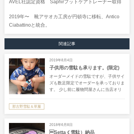
AVEL社認定資格 Saphirフットケアトレーナー取得
2019年〜 靴アサオカ工房が円頓寺に移転、Antico
Ciabattinoと統合。
関連記事
2019年8月4日
子供用の雪駄も承ります。(限定)
オーダーメイドの雪駄ですが、子供サイ
ズも数足限定でオーダーを承っておりま
す。 少し前に履物問屋さんに当店オリ
ジナルの鼻緒の製作をお願いした際に、
子供サイズの鼻緒も注文しました。 今
那古野雪駄＆草履
後定番化するかは未定ですので、試しに
５足…
2018年6月8日
Setta（雪駄）納品