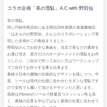
コラボ企画「革の雪駄」A.C with 野田仙
革の雪駄。
同じ円頓寺商店街にある明治26年創業の老舗履物店
「はきものの野田仙」さんとのコラボレーションで実
現した企画がこの春始まりました。
野田仙さんでお好きな鼻緒を、当店で革などの素材を
お選び頂き、貴方だけのオーダーメイドの雪駄をお作
りしたり、ご自分で作ってみたい方はワークショップ
でご自分でお作りする事も出来ます。
​​鼻緒で日本の履物の伝統的なデザインを残しつつ、中
底、ソールは現代の仕様に合わせたモダンな雪駄です
ので女性でも履いて頂けるデザインだと思います。
​底材はVibramのソールで軽量且つクッション性も高
く、鼻緒の位置も中心ではなく親指の位置に合わせて