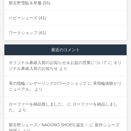
那古野雪駄＆草履
(55)
ベビーシューズ
(41)
ワークショップ
(61)
最近のコメント
オリジナル鼻緒入荷のお知らせ＆お盆の営業について
に
オリ
ジナル鼻緒入荷のお知らせ
より
革の指輪／レザーリングのワークショップ
に
革指輪体験がリ
ニューアル。
より
ローファーを納品致しました。
に
ローファーを納品しまし
た。
より
那古野シューズ／NAGONO SHOES 誕生！
に
新作シューズ
登場！
より