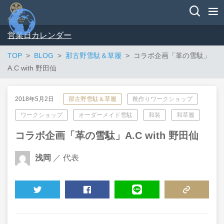
営業日カレンダー
TOP
BLOG
那古野雪駄＆草履
コラボ企画「革の雪駄」
A.C with 野田仙
2018年5月2日
那古野雪駄＆草履
靴作りワークショップ
ワークショップ
オーダーメイド雪駄
和装
和草履
コラボ企画「革の雪駄」A.C with 野田仙
浅岡
／ 代表
TWEET
SHARE
LINE
COPY LINK