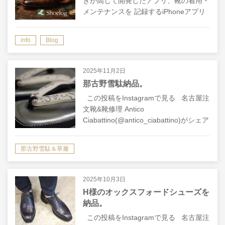
きが高じて開発したアプリ、靴の着用・
メンテナンスを 記録するiPhoneアプリ
「Shoelog」をApp Storeで公開しまし
た。 靴の管理やメンテナンスした日な
info
Blog
どを記録できるアプリ…
2025年11月2日
那古野雪駄納品。
この投稿をInstagramで見る 名古屋注
文靴&靴修理 Antico
Ciabattino(@antico_ciabattino)がシェア
した投稿 この投稿をInstagramで見る…
那古野雪駄＆草履
2025年10月3日
H様のオックスフォードシューズを
納品。
この投稿をInstagramで見る 名古屋注