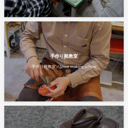
手作り靴教室
手作り靴教室／Shoe making school