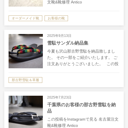
文靴&靴修理 Antico
Ciabattino(@antico_ciabattino)がシェア
した投稿
オーダーメイド靴
お客様の靴
2025年9月13日
雪駄サンダル納品集
今夏も沢山那古野雪駄を納品致しまし
た。 その一部をご紹介いたします。 ご
注文ありがとうございました。 この投
稿をInstagramで見る 名古屋注文靴&靴
修理 Antico Ciaba…
那古野雪駄＆草履
2025年7月23日
千葉県のお客様の那古野雪駄を納
品
この投稿をInstagramで見る 名古屋注文
靴&靴修理 Antico