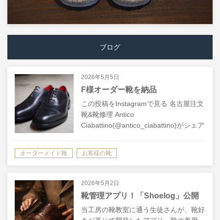
ブログ
2026年5月5日
F様オーダー靴を納品
この投稿をInstagramで見る 名古屋注文
靴&靴修理 Antico
Ciabattino(@antico_ciabattino)がシェア
した投稿
オーダーメイド靴
お客様の靴
2026年5月2日
靴管理アプリ！「Shoelog」公開
当工房の靴教室に通う生徒さんが、靴好