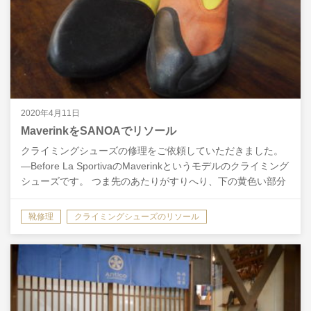
2020年4月11日
MaverinkをSANOAでリソール
クライミングシューズの修理をご依頼していただきました。
―Before La SportivaのMaverinkというモデルのクライミング
シューズです。 つま先のあたりがすりへり、下の黄色い部分
が見えてきています。 ―A…
靴修理
クライミングシューズのリソール