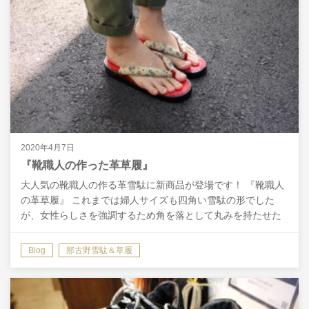
2020年4月7日
『靴職人の作った革草履』
大人気の靴職人の作る革雪駄に新商品が登場です！ 『靴職人
の革草履』 これまでは婦人サイズも四角い雪駄の形でした
が、女性らしさを強調するため角を落として丸みを持たせた
草履スタイルでもご注文頂ける様になりました。 これまで
通…
Blog
那古野雪駄＆草履