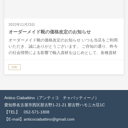
2022年11月23日
オーダーメイド靴の価格改定のお知らせ
オーダーメイド靴の価格改定のお知らせ いつも当店をご利用
いただき、誠にありがとうございます。 ご存知の通り、昨今
の社会情勢による影響で輸入資材をはじめとして、各種資材
の価格の高騰が激しく、当店におきましても価格維持のた
め…
info
Antico Ciabattino（アンティコ チャバッティーノ）
愛知県名古屋市西区那古野1-21-21 那古野ハモニカ荘1C
【TEL】 052-571-1808
【E-mail】anticociabattino@gmail.com