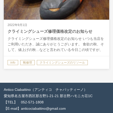
2022年9月1日
クライミングシューズ修理価格改定のお知らせ
クライミングシューズ修理価格改定のお知らせ いつも当店を
ご利用いただき、誠にありがとうございます。 食欲の秋、そ
して、値上げの秋…などと言われている今日この頃ですが、
皆様いかがお過ごしでしょうか。 当店におきましても、価…
info
靴修理
クライミングシューズのリソール
Antico Ciabattino（アンティコ チャバッティーノ）
愛知県名古屋市西区那古野1-21-21 那古野ハモニカ荘1C
【TEL】 052-571-1808
【E-mail】anticociabattino@gmail.com