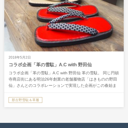
2018年5月2日
コラボ企画「革の雪駄」A.C with 野田仙
コラボ企画「革の雪駄」A.C with 野田仙 革の雪駄。 同じ円頓
寺商店街にある明治26年創業の老舗履物店「はきものの野田
仙」さんとのコラボレーションで実現した企画がこの春始ま
りました。 野田仙さんでお好きな鼻緒を、当…
那古野雪駄＆草履