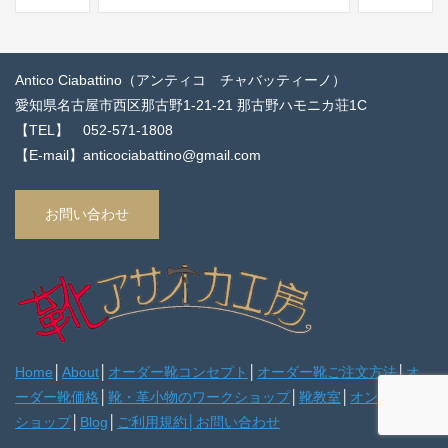
Antico Ciabattino（アンティコ チャバッティーノ）
愛知県名古屋市西区那古野1-21-21 那古野ハモニカ荘1C
【TEL】 052-571-1808
【E-mail】anticociabattino@gmail.com
お問い合わせ
Home
│
About
│
オーダー靴コンセプト
│
オーダー靴ご注文方法
│
オ
ーダー靴価格
│
靴・革小物のワークショップ
│
靴教室
│
オンライン
ショップ
│
Blog
│
ご利用規約
│
お問い合わせ