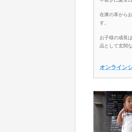
在庫の革から
す。
お子様の成長
品として玄関
オンライン