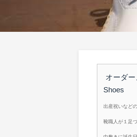
オーダーメ
Shoes
出産祝いなど
靴職人が１足
中敷きに誕生