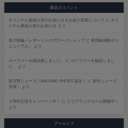
最近のコメント
オリジナル鼻緒入荷のお知らせ＆お盆の営業について
に
オリ
ジナル鼻緒入荷のお知らせ
より
革の指輪／レザーリングのワークショップ
に
革指輪体験がリ
ニューアル。
より
ローファーを納品致しました。
に
ローファーを納品しまし
た。
より
那古野シューズ／NAGONO SHOES 誕生！
に
新作シューズ
登場！
より
４周年記念キャンペーン中！
に
クリアランスセール開催中！
より
アーカイブ