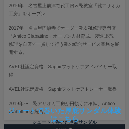
​2010年 名古屋上前津で靴工房＆靴教室「靴アサオカ
工房」をオープン
2017年 名古屋円頓寺でオーダー靴＆靴修理専門店
「Antico Ciabattino」オープン人材育成、製造販売、
修理を自店で一貫して行う靴の総合サービス業務を展
開する。
AVEL社認定資格 Saphirフットケアアドバイザー取
得
AVEL社認定資格 Saphirフットケアトレーナー取得
2019年〜 靴アサオカ工房が円頓寺に移転、Antico
ジュートで巻いた厚底サンダル体験
Ciabattinoと統合。
はこちら
ジュートで巻いた厚底サンダル