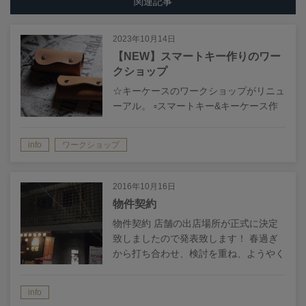
関連記事
2023年10月14日
【NEW】スマートキー作りのワー
クショップ
☆キーケースのワークショップがリニュ
ーアル。 ▫︎スマートキー&キーケース作
りのワークショップ 靴・革小物の体験
教室のキーケースがデザインを一新しリ
info
ワークショップ
ニューアルしました。 革製のキーケー
スは手のひらサイズで、スマー…
2016年10月16日
物件契約
物件契約 店舗の出店場所が正式に決定
致しましたので発表致します！ 春過ぎ
から打ち合わせ、検討を重ね、ようやく
正式契約する事が出来ました。 その場
所は、円頓寺商店街で最近話題の商業施
info
設「那古野ハモニカ荘」の一階となりま