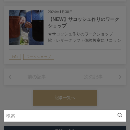
した…
2024年1月30日
【NEW】サコッシュ作りのワーク
ショップ
★サコッシュ作りのワークショップ
靴・レザークラフト体験教室にサコッシ
ュ作りのワークショップが新たにメニュ
ーに加わりました。 ちょっとしたお出
info
ワークショップ
かけにピッタリのレザーサコッシュ♪ サ
コッシュ（Sacoche）とはフランス語…
前の記事
次の記事
記事一覧へ
検
索: