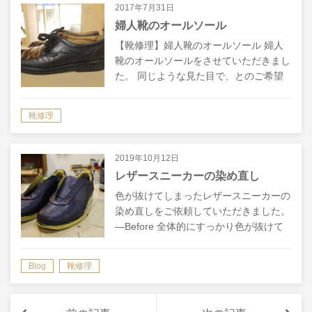
2017年7月31日
婦人靴のオールソール
【靴修理】婦人靴のオールソール 婦人
靴のオールソールをさせていただきまし
た。 同じような見た目で、とのご希望
でしたので、あまり大きく見た目が変わ
らないよう、ヒールをつけて修理いたし
靴修理
ました。（ウェッジソールでの修理も可
能で…
2019年10月12日
レザースニーカーの染め直し
色が抜けてしまったレザースニーカーの
染め直しをご依頼していただきました。
―Before 全体的にすっかり色が抜けて
しまっています。 アッパー・ソールと
もにまだまだ綺麗な状態なので、このま
Blog
靴修理
ま気分よく履けない状態のままでい…