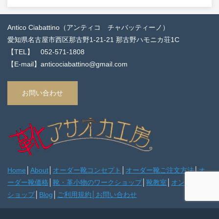
Antico Ciabattino（アンティコ チャバッティーノ）
愛知県名古屋市西区那古野1-21-21 那古野ハモニカ荘1C
【TEL】 052-571-1808
【E-mail】anticociabattino@gmail.com
お問い合わせ
Home
│
About
│
オーダー靴コンセプト
│
オーダー靴ご注文方法
│
オ
ーダー靴価格
│
靴・革小物のワークショップ
│
靴教室
│
オンライン
ショップ
│
Blog
│
ご利用規約
│
お問い合わせ