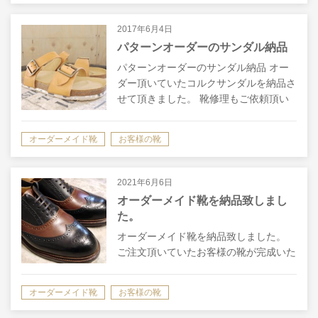
2017年6月4日
パターンオーダーのサンダル納品
パターンオーダーのサンダル納品 オー
ダー頂いていたコルクサンダルを納品さ
せて頂きました。 靴修理もご依頼頂い
たご近所のお客様、足の幅が大きな方
で、甲のベルトの長さが通常では、少し
オーダーメイド靴
お客様の靴
短かったので、通常より長めにさせて頂
きまし…
2021年6月6日
オーダーメイド靴を納品致しまし
た。
オーダーメイド靴を納品致しました。
ご注文頂いていたお客様の靴が完成いた
しましたので、納品＆フィッティングチ
ェックのためお越し頂きました。 コン
オーダーメイド靴
お客様の靴
ビレザーのブローグの内羽根を納品致し
ました。ブローグシューズとは、飾り穴