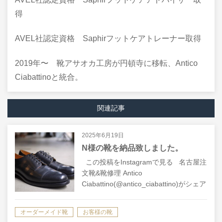
得
AVEL社認定資格 Saphirフットケアトレーナー取得
2019年〜 靴アサオカ工房が円頓寺に移転、Antico
Ciabattinoと統合。
関連記事
2025年6月19日
N様の靴を納品致しました。
この投稿をInstagramで見る 名古屋注
文靴&靴修理 Antico
Ciabattino(@antico_ciabattino)がシェア
した投稿
オーダーメイド靴
お客様の靴