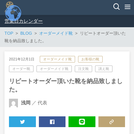
営業日カレンダー
TOP
BLOG
オーダーメイド靴
リピートオーダー頂いた
靴を納品致しました。
2021年12月1日
オーダーメイド靴
お客様の靴
オーダー靴
オーダーメイド靴
注文靴
誂え靴
リピートオーダー頂いた靴を納品致しまし
た。
浅岡
／ 代表
TWEET
SHARE
LINE
COPY LINK