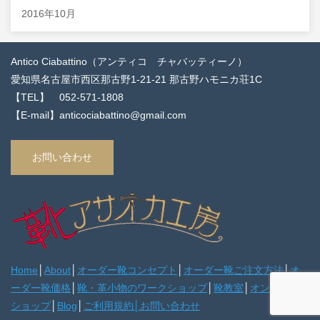
2016年10月
Antico Ciabattino（アンティコ チャバッティーノ）
愛知県名古屋市西区那古野1-21-21 那古野ハモニカ荘1C
【TEL】 052-571-1808
【E-mail】anticociabattino@gmail.com
お問い合わせ
Home
│
About
│
オーダー靴コンセプト
│
オーダー靴ご注文方法
│
オ
ーダー靴価格
│
靴・革小物のワークショップ
│
靴教室
│
オンライン
ショップ
│
Blog
│
ご利用規約
│
お問い合わせ