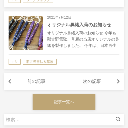
info
ワークショップ
ニューアルしました。 製作内容や楽し
さはそのままに、使い勝手や…
2021年7月12日
オリジナル鼻緒入荷のお知らせ
オリジナル鼻緒入荷のお知らせ 今年も
那古野雪駄、草履の当店オリジナルの鼻
緒を製作しました。 今年は、日本再生
を祈願して、和柄を中心とした生地に仕
立てました。 昨年モデルも在庫分あり
info
那古野雪駄＆草履
ますので、合わせてお選び頂ければと思
いま…
前の記事
次の記事
記事一覧へ
検
索: