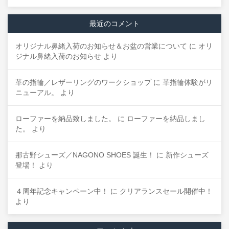
最近のコメント
オリジナル鼻緒入荷のお知らせ＆お盆の営業について
に
オリ
ジナル鼻緒入荷のお知らせ
より
革の指輪／レザーリングのワークショップ
に
革指輪体験がリ
ニューアル。
より
ローファーを納品致しました。
に
ローファーを納品しまし
た。
より
那古野シューズ／NAGONO SHOES 誕生！
に
新作シューズ
登場！
より
４周年記念キャンペーン中！
に
クリアランスセール開催中！
より