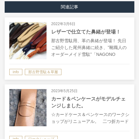
関連記事
2022年3月6日
レザーで仕立てた鼻緒が登場！
那古野雪駄用、革の鼻緒が登場！ 先日
ご紹介した尾州鼻緒に続き、”靴職人の
オーダーメイド雪駄”「NAGONO
SETTA」用の鼻緒にレザー鼻緒も登場
です。 普段、オーダー靴で使用してい
info
那古野雪駄＆草履
る革を鼻緒に仕…
2023年5月25日
カード＆ペンケースがモデルチェ
ンジしました。
☆カードケース＆ペンケースのワークシ
ョップがリニューアル。 二つ折カード
ケース 体験ワークショップのペンケー
スとカードケースがデザインを一新しリ