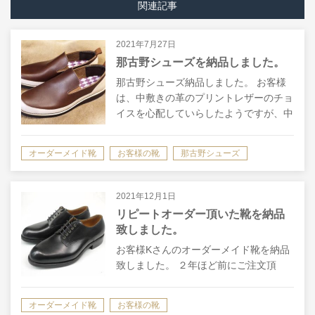
関連記事
2021年7月27日
那古野シューズを納品しました。
那古野シューズ納品しました。 お客様
は、中敷きの革のプリントレザーのチョ
イスを心配していらしたようですが、中
敷きは消耗品 ですので、交換時に変更
できますので、直感で選んでOKです！
オーダーメイド靴
お客様の靴
那古野シューズ
履いているときは見えませんしね。 那
古野…
2021年12月1日
リピートオーダー頂いた靴を納品
致しました。
お客様Kさんのオーダーメイド靴を納品
致しました。 ２年ほど前にご注文頂
き、今回リピートでご注文頂きました。
デザインは５ホールのダービーシュー
オーダーメイド靴
お客様の靴
ズ。革も厚手のエルバマットをお選び頂