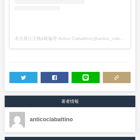
名古屋注文靴&靴修理 Antico Ciabattino(@antico_ciabattino)がシェアした投稿
TWEET
SHARE
LINE
COPY LINK
著者情報
anticociabattino