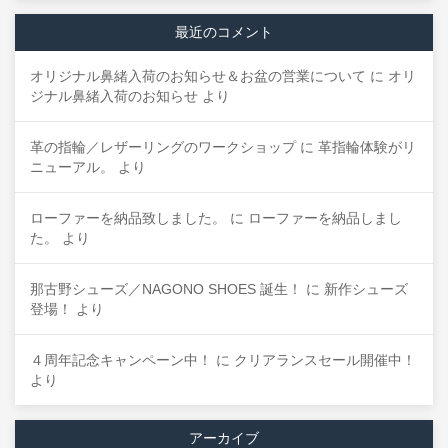
最近のコメント
オリジナル鼻緒入荷のお知らせ＆お盆の営業について
に
オリ
ジナル鼻緒入荷のお知らせ
より
革の指輪／レザーリングのワークショップ
に
革指輪体験がリ
ニューアル。
より
ローファーを納品致しました。
に
ローファーを納品しまし
た。
より
那古野シューズ／NAGONO SHOES 誕生！
に
新作シューズ
登場！
より
４周年記念キャンペーン中！
に
クリアランスセール開催中！
より
アーカイブ