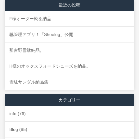
最近の投稿
F様オーダー靴を納品
靴管理アプリ！「Shoelog」公開
那古野雪駄納品。
H様のオックスフォードシューズを納品。
雪駄サンダル納品集
カテゴリー
info
(76)
Blog
(85)