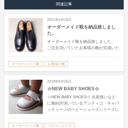
関連記事
2021年4月26日
オーダーメイド靴を納品致しまし
た。
オーダーメイド靴を納品致しました。
ご注文頂いていたお客様の靴が完成いた
しましたので、納品＆フィッティングチ
ェックのためお越し頂きました。 今
オーダーメイド靴
お客様の靴
回、親御さんから息子さんへの贈り物で
靴のオーダー頂きましたが、一緒にご来
店され…
2018年8月26日
☆NEW BABY SHOES☆
☆NEW BABY SHOES☆ 出産祝いなど
に御好評頂いているアンティコ チャバ
ッティーノのベビーシューズシリーズに
新作が登場。 今回のモデルはセメンテ
ッド製法で作りは大人の靴と同様で、発
オーダーメイド靴
ベビーシューズ