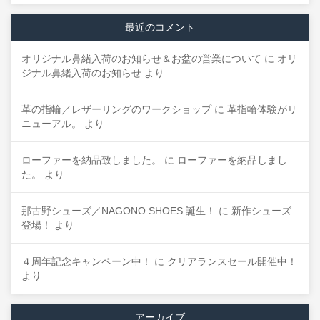
最近のコメント
オリジナル鼻緒入荷のお知らせ＆お盆の営業について
に
オリ
ジナル鼻緒入荷のお知らせ
より
革の指輪／レザーリングのワークショップ
に
革指輪体験がリ
ニューアル。
より
ローファーを納品致しました。
に
ローファーを納品しまし
た。
より
那古野シューズ／NAGONO SHOES 誕生！
に
新作シューズ
登場！
より
４周年記念キャンペーン中！
に
クリアランスセール開催中！
より
アーカイブ