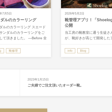
9年7月5日
2026年5月2日
ンダルのカラーリング
靴管理アプリ！「Shoelo
公開
ダルのカラーリング スエード
サンダルのカラーリングをご
当工房の靴教室に通う生徒さ
して頂きました。 ―Before 全
が、靴好きが高じて開発した
に色が抜けてしまっていま
リ、靴の着用・メンテナンスを
 元の色の感じで、やや濃いめ
録するiPhoneアプリ「Shoelo
g
靴修理
info
Blog
め直してほしいとのご依頼で
をApp Storeで公開しました。
。 まず染める前に、全体…
の管理やメンテナンスした日
を記録できるアプリ…
2023年1月15日
ご夫婦でご注文頂いたオーダー靴。