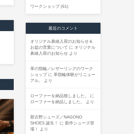
ワークショップ
(61)
最近のコメント
オリジナル鼻緒入荷のお知らせ＆
お盆の営業について
に
オリジナル
鼻緒入荷のお知らせ
より
革の指輪／レザーリングのワーク
ショップ
に
革指輪体験がリニュー
アル。
より
ローファーを納品致しました。
に
ローファーを納品しました。
より
那古野シューズ／NAGONO
SHOES 誕生！
に
新作シューズ登
場！
より