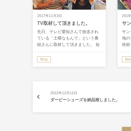
2017年11月3日
201
TV取材して頂きました。
サ
先日、テレビ愛知さんで放送され
サン
ている「土曜なもんで」という番
地の
組さんに取材して頂きました。 短
依頼
い時間だったので少しの紹介だと
体的
思いますが、お時間ある方は見て
す。
Blog
Blo
みてくださいね。 放送は今週末、
に染
１１月４日（土）１１時〜です。
した
よろ…
2022年12月12日
ダービーシューズを納品致しました。