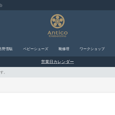
照）
古野雪駄
ベビーシューズ
靴修理
ワークショップ
営業日カレンダー
す。