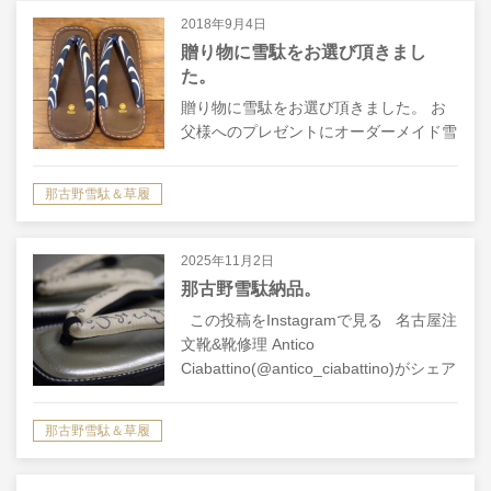
2018年9月4日
贈り物に雪駄をお選び頂きまし
た。
贈り物に雪駄をお選び頂きました。 お
父様へのプレゼントにオーダーメイド雪
駄をお選び頂きました。 自分の物を決
めるのは、自分の好きに選べば良いので
那古野雪駄＆草履
すが、こちらの雪駄を誰かに贈るとなる
と、鼻緒の数も沢山あり、中敷きの革、
ステ…
2025年11月2日
那古野雪駄納品。
この投稿をInstagramで見る 名古屋注
文靴&靴修理 Antico
Ciabattino(@antico_ciabattino)がシェア
した投稿 この投稿をInstagramで見る…
那古野雪駄＆草履