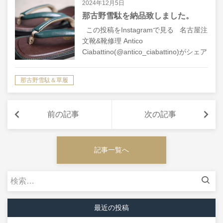
2024年12月5日
那古野雪駄を納品致しました。
この投稿をInstagramで見る 名古屋注
文靴&靴修理 Antico
Ciabattino(@antico_ciabattino)がシェア
した投稿
那古野雪駄＆草履
前の記事
次の記事
記事一覧へ
検
索:
最近の投稿