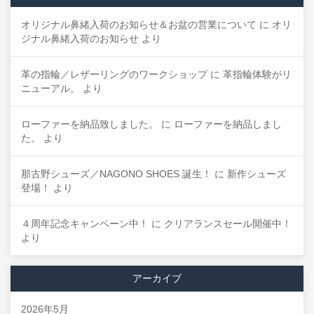
オリジナル鼻緒入荷のお知らせ＆お盆の営業について
に
オリ
ジナル鼻緒入荷のお知らせ
より
革の指輪／レザーリングのワークショップ
に
革指輪体験がリ
ニューアル。
より
ローファーを納品致しました。
に
ローファーを納品しまし
た。
より
那古野シューズ／NAGONO SHOES 誕生！
に
新作シューズ
登場！
より
４周年記念キャンペーン中！
に
クリアランスセール開催中！
より
アーカイブ
2026年5月