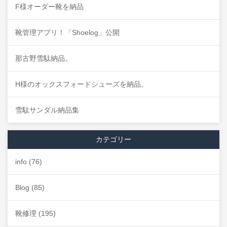
F様オーダー靴を納品
靴管理アプリ！「Shoelog」公開
那古野雪駄納品。
H様のオックスフォードシューズを納品。
雪駄サンダル納品集
カテゴリー
info
(76)
Blog
(85)
靴修理
(195)