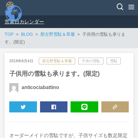
営業日カレンダー
TOP
BLOG
那古野雪駄＆草履
子供用の雪駄も承りま
す。(限定)
2019年8月4日
那古野雪駄＆草履
子供の雪駄
雪駄
子供用の雪駄も承ります。(限定)
anticociabattino
TWEET
SHARE
LINE
COPY LINK
オーダーメイドの雪駄ですが、子供サイズも数足限定