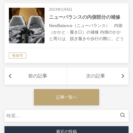
2023年2月8日
ニューバランスの内側部分の補修
NewBalance（ニューバランス） 内側
（かかと・履き口）の補修 内側のかか
と周りは、脱ぎ履きや歩行の際に、どう
しても摩擦により擦り減っていきます。
穴があいてしまうと、中のスポンジが見
靴修理
えて見た目が悪くなりますし、ス…
前の記事
次の記事
記事一覧へ
検
索:
最近の投稿