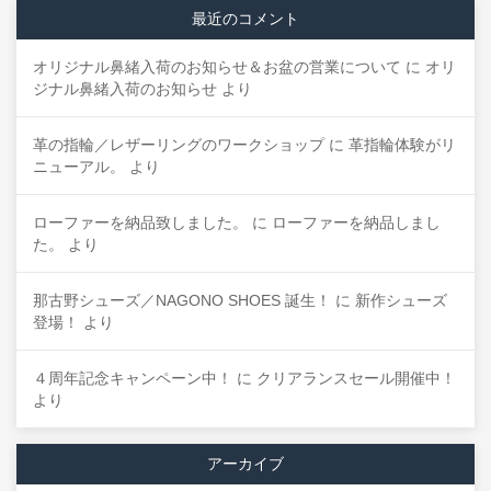
最近のコメント
オリジナル鼻緒入荷のお知らせ＆お盆の営業について
に
オリ
ジナル鼻緒入荷のお知らせ
より
革の指輪／レザーリングのワークショップ
に
革指輪体験がリ
ニューアル。
より
ローファーを納品致しました。
に
ローファーを納品しまし
た。
より
那古野シューズ／NAGONO SHOES 誕生！
に
新作シューズ
登場！
より
４周年記念キャンペーン中！
に
クリアランスセール開催中！
より
アーカイブ