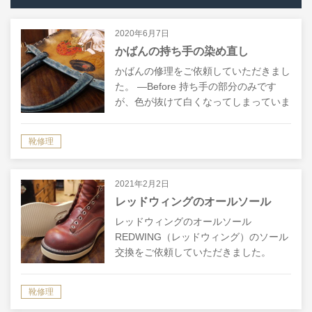
2020年6月7日
かばんの持ち手の染め直し
かばんの修理をご依頼していただきまし
た。 ―Before 持ち手の部分のみです
が、色が抜けて白くなってしまっていま
す。 この部分が浮いた感じになってし
まうのが気になる、とのことで、新たに
靴修理
作り替えるか、染め直しをしてほしい…
2021年2月2日
レッドウィングのオールソール
レッドウィングのオールソール
REDWING（レッドウィング）のソール
交換をご依頼していただきました。
―Before① ―After① オフホワイトの
Vibram4014ソールを使用しました。
靴修理
4014ソールは黒色もあり…