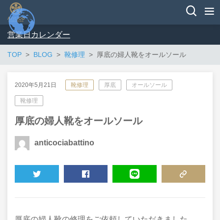
営業日カレンダー
TOP
BLOG
靴修理
厚底の婦人靴をオールソール
2020年5月21日
靴修理
厚底
オールソール
靴修理
厚底の婦人靴をオールソール
anticociabattino
TWEET
SHARE
LINE
COPY LINK
厚底の婦人靴の修理をご依頼していただきました。