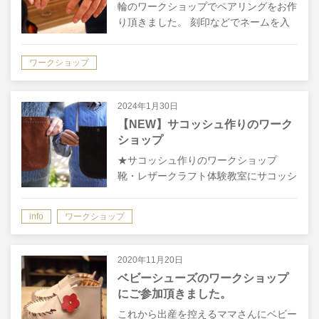
輪のワークショップでペアリングをお作
り頂きました。 刻印などでネームを入
れた世界で１つのオリジナルの革の指輪
が出来上がりました。 高価な指輪も素
ワークショップ
敵ですが、ワークショップで作る事で、
一緒…
2024年1月30日
【NEW】サコッシュ作りのワーク
ショップ
★サコッシュ作りのワークショップ
靴・レザークラフト体験教室にサコッシ
ュ作りのワークショップが新たにメニュ
ーに加わりました。 ちょっとしたお出
info
ワークショップ
かけにピッタリのレザーサコッシュ♪ サ
コッシュ（Sacoche）とはフランス語…
2020年11月20日
ベビーシューズのワークショップ
にご参加頂きました。
これから出産を控えるママさんにベビー