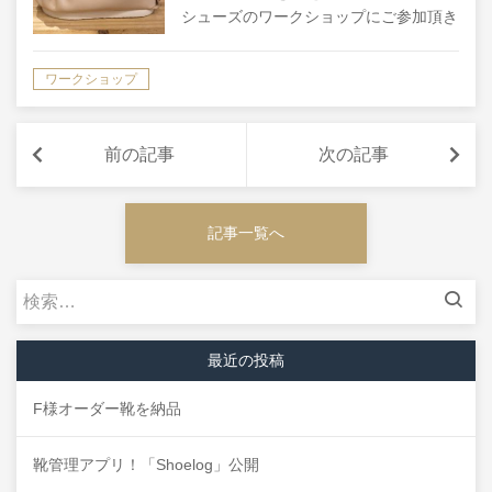
シューズのワークショップにご参加頂き
ました。 １３㎝の靴なのですぐには履
けませんが、１年、１年半後くらいに履
ワークショップ
いてもらえる日が今から楽しみですね！
ベビーシューズの出産してからでは慌
た…
前の記事
次の記事
記事一覧へ
検
索:
最近の投稿
F様オーダー靴を納品
靴管理アプリ！「Shoelog」公開