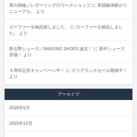
革の指輪／レザーリングのワークショップ
に
革指輪体験がリ
ニューアル。
より
ローファーを納品致しました。
に
ローファーを納品しまし
た。
より
那古野シューズ／NAGONO SHOES 誕生！
に
新作シューズ
登場！
より
４周年記念キャンペーン中！
に
クリアランスセール開催中！
より
アーカイブ
2026年5月
2025年12月