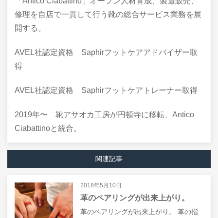
「Antico Ciabattino」オープン人材育成、製造販売、
修理を自店で一貫して行う靴の総合サービス業務を展
開する。
AVEL社認定資格 Saphirフットケアアドバイザー取
得
AVEL社認定資格 Saphirフットケアトレーナー取得
2019年〜 靴アサオカ工房が円頓寺に移転、Antico
Ciabattinoと統合。
関連記事
2018年5月10日
革のペアリングが出来上がり。
革のペアリングが出来上がり。 革の指