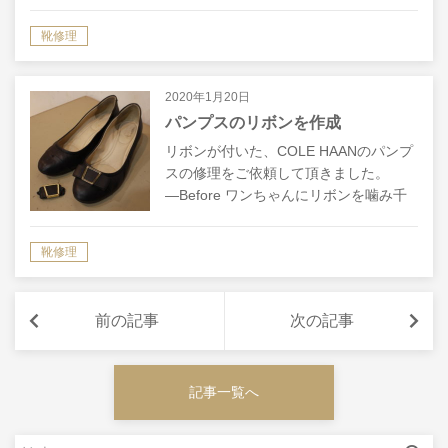
から… ―After Vibram 4014でオールソ
ール致しました。 かかとの部分がミッ
靴修理
ドソー…
2020年1月20日
パンプスのリボンを作成
リボンが付いた、COLE HAANのパンプ
スの修理をご依頼して頂きました。
―Before ワンちゃんにリボンを噛み千
切られてしまったとのことです。 幸い
にもリボン以外には特にダメージは無
靴修理
く、きれいに（？）片足のリボンの…
前の記事
次の記事
記事一覧へ
検