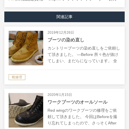
関連記事
2019年12月26日
ブーツの染め直し
カントリーブーツの染め直しをご依頼し
て頂きました。 ―Before 所々色が抜け
てしまい、まだらになっています。 全
体的に均一な色合いにしてほしいとのご
依頼です。 革によっては、靴クリーム
靴修理
に含まれる染料・顔料だけでもそれ…
2020年1月15日
ワークブーツのオールソール
Red wingのワークブーツの修理をご依
頼して頂きました。 今回はBeforeを撮
り忘れてしまったので、さっそくAfter