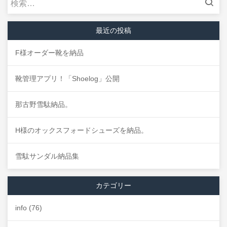
索:
最近の投稿
F様オーダー靴を納品
靴管理アプリ！「Shoelog」公開
那古野雪駄納品。
H様のオックスフォードシューズを納品。
雪駄サンダル納品集
カテゴリー
info
(76)