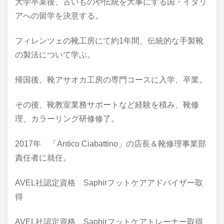
大学卒業後、古いものや伝統を大事にする国・イタリ
アへの留学を決意する。
フィレンツェの靴工房にて約1年間、伝統的な手製靴
の製法について学ぶ。
帰国後、靴アサオカ工房の専門コースに入学、卒業。
その後、靴教室業務サポートなど経験を積み、靴修
理、カラーリング研修修了。
2017年 「Antico Ciabattino」の店長＆靴修理事業部
責任者に就任。
AVEL社認定資格 Saphirフットケアアドバイザー取
得
AVEL社認定資格 Saphirフットケアトレーナー取得