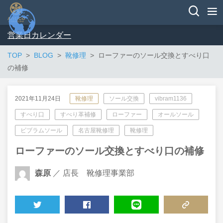
営業日カレンダー
TOP
BLOG
靴修理
ローファーのソール交換とすべり口
の補修
2021年11月24日
靴修理
ソール交換
vibram1136
すべり口
すべり革補修
ローファー
オールソール
ビブラムソール
名古屋靴修理
靴修理
ローファーのソール交換とすべり口の補修
森原
／ 店長 靴修理事業部
TWEET
SHARE
LINE
COPY LINK