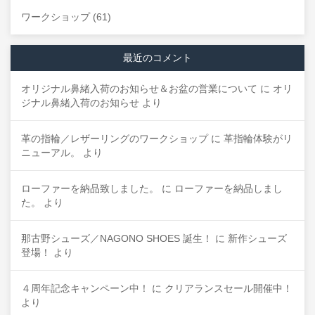
ワークショップ
(61)
最近のコメント
オリジナル鼻緒入荷のお知らせ＆お盆の営業について
に
オリ
ジナル鼻緒入荷のお知らせ
より
革の指輪／レザーリングのワークショップ
に
革指輪体験がリ
ニューアル。
より
ローファーを納品致しました。
に
ローファーを納品しまし
た。
より
那古野シューズ／NAGONO SHOES 誕生！
に
新作シューズ
登場！
より
４周年記念キャンペーン中！
に
クリアランスセール開催中！
より