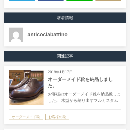
TWEET
SHARE
LINE
COPY LINK
著者情報
anticociabattino
関連記事
2019年1月17日
オーダーメイド靴を納品しまし
た。
お客様のオーダーメイド靴を納品致しま
した。 木型から削り出すフルカスタム
メイドで、お客様のご希望でダービー３
ホールでお作り致しました。 レザーも
オーダーメイド靴
お客様の靴
オイルをたっぷり含んだ革を使用してお
りますので、自発的に自然な艶も出て、