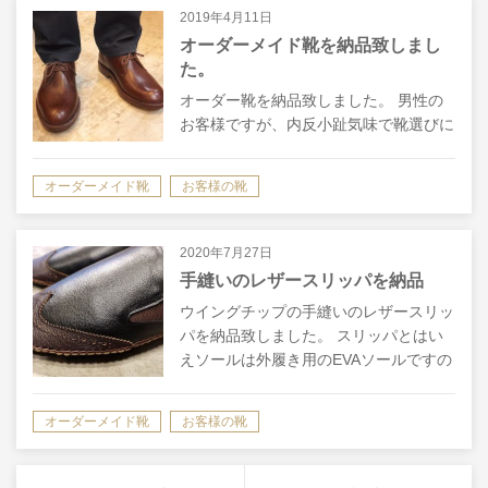
普段…
2019年4月11日
オーダーメイド靴を納品致しまし
た。
オーダー靴を納品致しました。 男性の
お客様ですが、内反小趾気味で靴選びに
お困りでご依頼頂きました。 お持ちの
靴も小指側の所をご自分でくり抜き穴を
オーダーメイド靴
お客様の靴
開けて、圧迫を解消しているくらい出て
おりましたので、靴を選ぶのが難しいの
も無…
2020年7月27日
手縫いのレザースリッパを納品
ウイングチップの手縫いのレザースリッ
パを納品致しました。 スリッパとはい
えソールは外履き用のEVAソールですの
で、内、外どちらでもいけるオールラウ
ンダーです。 お客様はオフィス用にと
オーダーメイド靴
お客様の靴
ご注文頂きました。 おしゃれなレザー
ス…