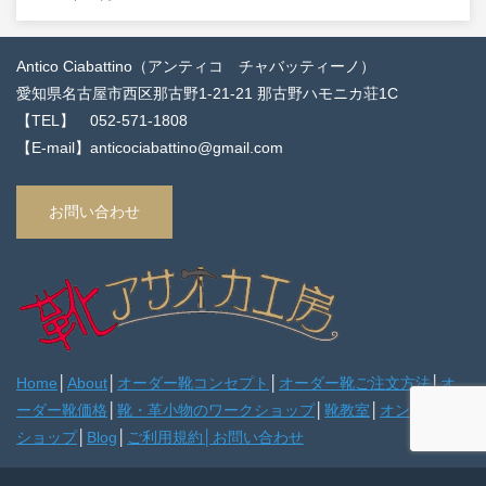
Antico Ciabattino（アンティコ チャバッティーノ）
愛知県名古屋市西区那古野1-21-21 那古野ハモニカ荘1C
【TEL】 052-571-1808
【E-mail】anticociabattino@gmail.com
お問い合わせ
Home
│
About
│
オーダー靴コンセプト
│
オーダー靴ご注文方法
│
オ
ーダー靴価格
│
靴・革小物のワークショップ
│
靴教室
│
オンライン
ショップ
│
Blog
│
ご利用規約
│
お問い合わせ