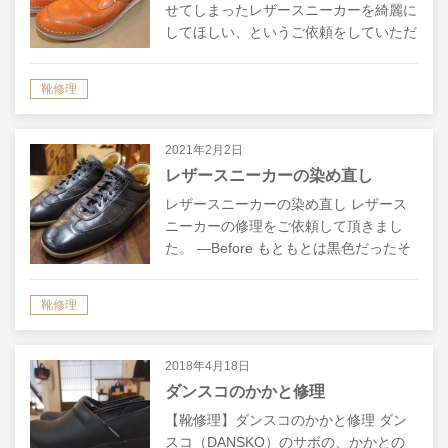
せてしまったレザースニーカーを綺麗に
してほしい、というご依頼をしていただ
きました。 ―Before 靴自体はまだ綺麗
ですが、全体的に色が落ちてしまってい
靴修理
ますね。 また、原因ははっきりし…
2021年2月2日
レザースニーカーの染め直し
レザースニーカーの染め直し レザース
ニーカーの修理をご依頼して頂きまし
た。 ―Before もともとは黒色だったそ
うですが、色褪せてきたので染め直して
ほしいとのご依頼でした。黒色の靴クリ
靴修理
ームでもある程度カバー出来そうな感…
2018年4月18日
ダンスコのかかと修理
【靴修理】ダンスコのかかと修理 ダン
スコ（DANSKO）のサボの、かかとの