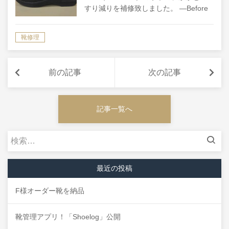
すり減りを補修致しました。 ―Before
このぐらいのすり減り具合であれば、最
初の状態とあまり変化のない見た目に補
靴修理
修することができます。 ―Af…
前の記事
次の記事
記事一覧へ
検
索:
最近の投稿
F様オーダー靴を納品
靴管理アプリ！「Shoelog」公開