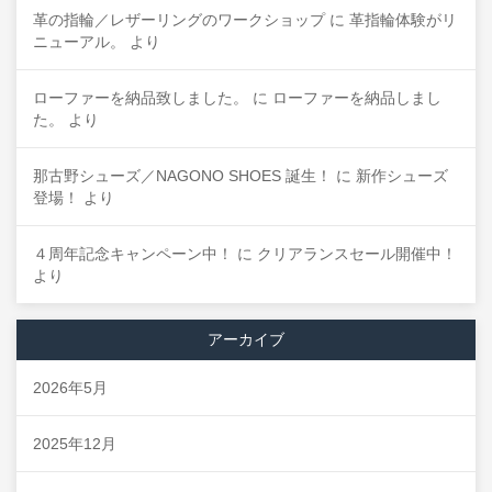
革の指輪／レザーリングのワークショップ
に
革指輪体験がリ
ニューアル。
より
ローファーを納品致しました。
に
ローファーを納品しまし
た。
より
那古野シューズ／NAGONO SHOES 誕生！
に
新作シューズ
登場！
より
４周年記念キャンペーン中！
に
クリアランスセール開催中！
より
アーカイブ
2026年5月
2025年12月