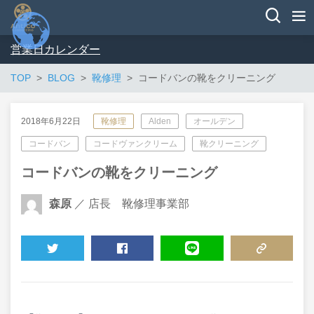
営業日カレンダー
TOP
BLOG
靴修理
コードバンの靴をクリーニング
2018年6月22日
靴修理
Alden
オールデン
コードバン
コードヴァンクリーム
靴クリーニング
コードバンの靴をクリーニング
森原
／ 店長 靴修理事業部
TWEET
SHARE
LINE
COPY LINK