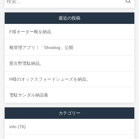
索:
最近の投稿
F様オーダー靴を納品
靴管理アプリ！「Shoelog」公開
那古野雪駄納品。
H様のオックスフォードシューズを納品。
雪駄サンダル納品集
カテゴリー
info
(76)