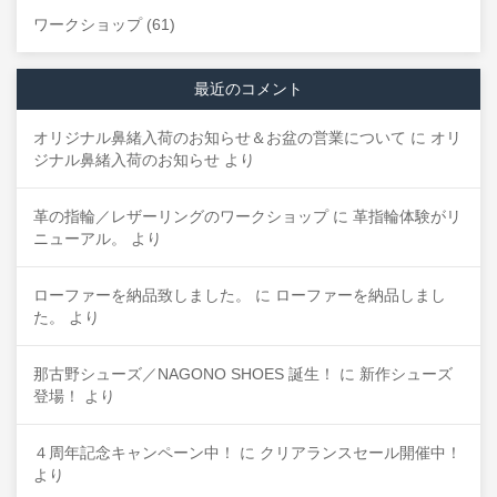
ワークショップ
(61)
最近のコメント
オリジナル鼻緒入荷のお知らせ＆お盆の営業について
に
オリ
ジナル鼻緒入荷のお知らせ
より
革の指輪／レザーリングのワークショップ
に
革指輪体験がリ
ニューアル。
より
ローファーを納品致しました。
に
ローファーを納品しまし
た。
より
那古野シューズ／NAGONO SHOES 誕生！
に
新作シューズ
登場！
より
４周年記念キャンペーン中！
に
クリアランスセール開催中！
より