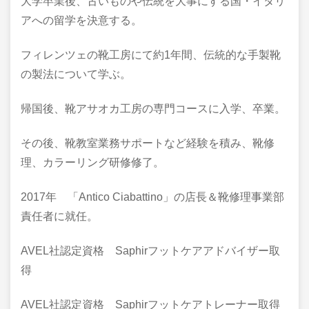
大学卒業後、古いものや伝統を大事にする国・イタリ
アへの留学を決意する。
フィレンツェの靴工房にて約1年間、伝統的な手製靴
の製法について学ぶ。
帰国後、靴アサオカ工房の専門コースに入学、卒業。
その後、靴教室業務サポートなど経験を積み、靴修
理、カラーリング研修修了。
2017年 「Antico Ciabattino」の店長＆靴修理事業部
責任者に就任。
AVEL社認定資格 Saphirフットケアアドバイザー取
得
AVEL社認定資格 Saphirフットケアトレーナー取得