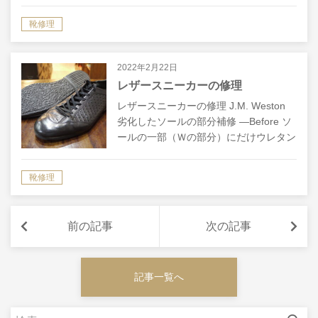
て革に交換です。 同じ靴でもソールが
靴修理
変わるとちょっと高級感…
2022年2月22日
レザースニーカーの修理
レザースニーカーの修理 J.M. Weston
劣化したソールの部分補修 ―Before ソ
ールの一部（Ｗの部分）にだけウレタン
系の素材が使われており、加水分解が始
まっていました。 Wの部分だけ新しい
靴修理
ものを埋め込む…とい…
前の記事
次の記事
記事一覧へ
検