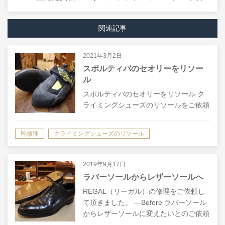
関連記事
2021年3月2日
スポルティバのセオリーをリソー
ル
スポルティバのセオリーをリソール ク
ライミングシューズのリソールをご依頼
して頂きました。 ―Before La Sportiva
のTheoryというモデルです。ソールの
靴修理
クライミングシューズのリソール
サイドの部分が、アッパーを巻き込むよ
うなかたちになっ…
2019年9月17日
ラバーソールからレザーソールへ
REGAL（リーガル）の修理をご依頼し
て頂きました。 ―Before ラバーソール
からレザーソールに変えたいとのご依頼
です。 ―After ソール・ヒール共にすべ