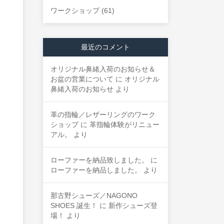
ワークショップ
(61)
最近のコメント
オリジナル鼻緒入荷のお知らせ＆
お盆の営業について
に
オリジナル
鼻緒入荷のお知らせ
より
革の指輪／レザーリングのワーク
ショップ
に
革指輪体験がリニュー
アル。
より
ローファーを納品致しました。
に
ローファーを納品しました。
より
那古野シューズ／NAGONO
SHOES 誕生！
に
新作シューズ登
場！
より