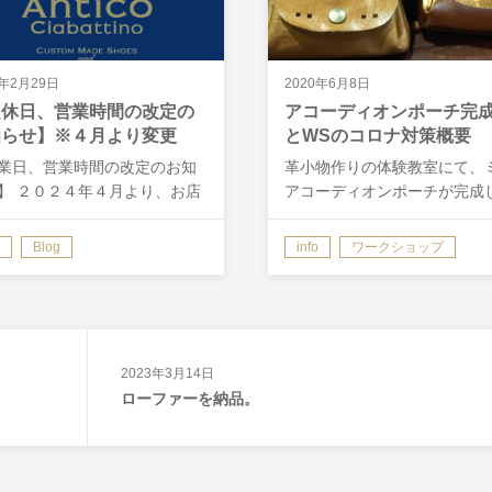
4年2月29日
2020年6月8日
定休日、営業時間の改定の
アコーディオンポーチ完
知らせ】※４月より変更
とWSのコロナ対策概要
業日、営業時間の改定のお知
革小物作りの体験教室にて、
】 ２０２４年４月より、お店
アコーディオンポーチが完成
休日と営業時間が変更となり
した。 革の組み合わせ方はも
。 定休日は、これまでの火曜
ん、刻印や穴あけの仕方に、
Blog
info
ワークショップ
から不定休とさせて頂きま
さんそれぞれの個性が出ます
 営業時間は、１０時〜１９時
当店の革小物作り体験は、営
１０時〜１８時となります。
間内であれば随時開催し…
入…
2023年3月14日
ローファーを納品。