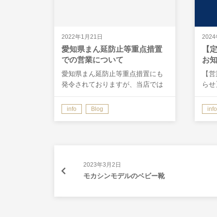
2022年1月21日
202
愛知県まん延防止等重点措置
【
での営業について
お
愛知県まん延防止等重点措置にも
【営
発令されておりますが、当店では
らせ
全ての業務、営業時間等に変更は
の定
ありませんが、より一層、感染予
ます
info
Blog
info
防対策を行いお客様に安心してご
定休
来店頂けるお店になるよう努めて
す。
参ります。 お客様には引き続き、
から
ご来店時…
※仕
2023年3月2日
モカシンモデルのベビー靴