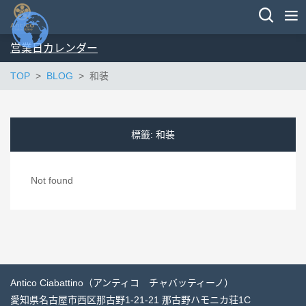
営業日カレンダー
TOP
BLOG
和装
標籤:
和装
Not found
Antico Ciabattino（アンティコ チャバッティーノ）
愛知県名古屋市西区那古野1-21-21 那古野ハモニカ荘1C