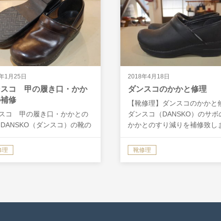
9年1月25日
2018年4月18日
ンスコ 甲の履き口・かか
ダンスコのかかと修理
の補修
【靴修理】ダンスコのかかと
スコ 甲の履き口・かかとの
ダンスコ（DANSKO）のサボ
 DANSKO（ダンスコ）の靴の
かかとのすり減りを補修致し
をご依頼していただきまし
た。 ―Before このぐらいの
 ―Before 中古で購入されたと
り具合であれば、最初の状態
修理
靴修理
とでしたが、 甲の履き口の部
まり変化のない見た目に補修
やぶれて、中のスポンジがむ
ことができます。 ―Af…
しになっています。 …