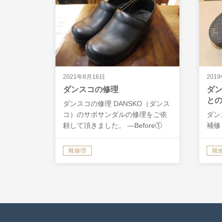
2021年8月16日
201
ダンスコの修理
ダ
と
ダンスコの修理 DANSKO（ダンス
コ）のサボサンダルの修理をご依
ダン
頼して頂きました。 ―Before①
補修
DANSKOのPROFESSIONALとい
修理
うモデルです。 表の革はまだまだ
た。
靴修理
靴
綺麗な状態ですが、履き口のパイ
のこ
ピングの部分…
分が
き出