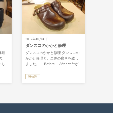
2017年10月31日
ダンスコのかかと修理
修理
ダンスコのかかと修理 ダンスコの
の、
かかと修理と、全体の磨きを致し
まし
ました。 ―Before ―After ツヤが
すり減
戻りました。焦げ茶の靴クリーム
とあ
でしっかり補色と保湿を致しまし
靴修理
する
た。 すり減っていたかかとを補修
致しました。 ダンス…