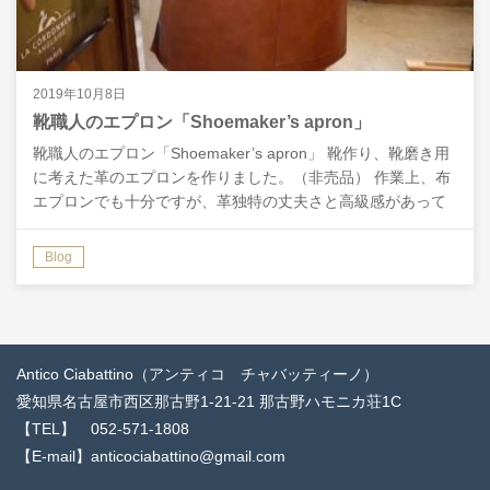
2019年10月8日
靴職人のエプロン「Shoemaker’s apron」
靴職人のエプロン「Shoemaker’s apron」 靴作り、靴磨き用
に考えた革のエプロンを作りました。（非売品） 作業上、布
エプロンでも十分ですが、革独特の丈夫さと高級感があって
良いです。 毎日使うもので…
Blog
Antico Ciabattino（アンティコ チャバッティーノ）
愛知県名古屋市西区那古野1-21-21 那古野ハモニカ荘1C
【TEL】 052-571-1808
【E-mail】anticociabattino@gmail.com