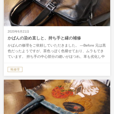
2020年6月21日
かばんの染め直しと、持ち手と縁の補修
かばんの修理をご依頼していただきました。 ―Before 元は黒
色だったようですが、茶色っぽく色褪せており、ムラもでき
ています。 持ち手の中心部分の縫いがほつれ、革も劣化し中
の芯まで見えてきてしまっています。 縁を覆う革…
靴修理