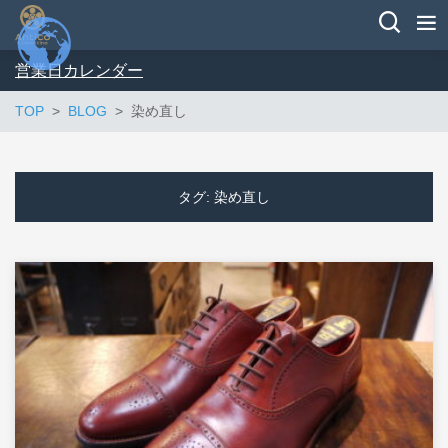
営業日カレンダー
TOP
BLOG
染め直し
タグ:
染め直し