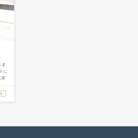
きま
トに
は革
もカ
ツに
靴
フィ