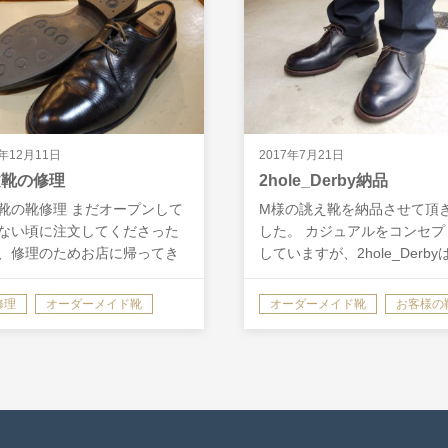
8年12月11日
2017年7月21日
文靴の修理
2hole_Derby納品
靴の靴修理 まだオープンして
M様の誂え靴を納品させて頂
ない頃に注文してくださった
した。 カジュアルをコンセプ
、修理のためお店に帰ってき
していますが、2hole_Derby
た。 お仕事用として二足注文
によってはビジネススタイル
くださり、ローテーションし
バー出来ます。 お客様、スー
修理
オーダーメイド靴
オーダーメイド靴
お客様の
いてくださっているうちの一
もお似合いです！ 納品時は、
す。 ―Before お仕事中は…
ッティングチェック、履き…