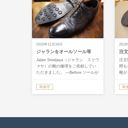
2020年12月16日
201
ジャランをオールソール等
注
Jalan Sriwijaya（ジャラン スリウ
注文
ァヤ）の靴の修理をご依頼してい
間も
ただきました。 ―Before ソールが
靴が
すり減り、出し縫いの糸も切れて
まし
います。ここまでの状態になって
して
靴修理
靴
いると、ソールを全て新しくする
て履
しかないです…
足で