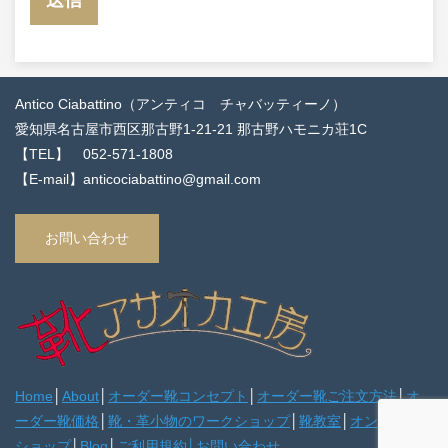
Antico Ciabattino（アンティコ チャバッティーノ）
愛知県名古屋市西区那古野1-21-21 那古野ハモニカ荘1C
【TEL】 052-571-1808
【E-mail】anticociabattino@gmail.com
お問い合わせ
Home
│
About
│
オーダー靴コンセプト
│
オーダー靴ご注文方法
│
オ
ーダー靴価格
│
靴・革小物のワークショップ
│
靴教室
│
オンライン
ショップ
│
Blog
│
ご利用規約
│
お問い合わせ