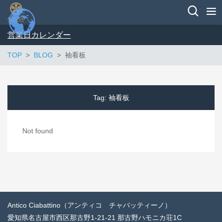
営業日カレンダー
TOP
BLOG
袖看板
Tag:
袖看板
Not found
Antico Ciabattino（アンティコ チャバッティーノ）
愛知県名古屋市西区那古野1-21-21 那古野ハモニカ荘1C