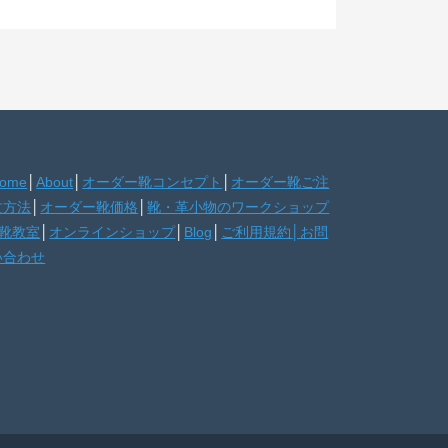
ome
│
About
│
オーダー靴コンセプト
│
オーダー靴ご注
文方法
│
オーダー靴価格
│
靴・革小物のワークショップ
靴教室
│
オンラインショップ
│
Blog
│
ご利用規約
│
お問
い合わせ