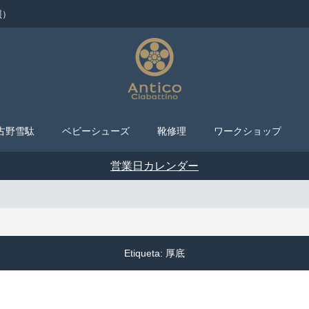
照）
古野雪駄
ベビーシューズ
靴修理
ワークショップ
営業日カレンダー
Etiqueta:
厚底